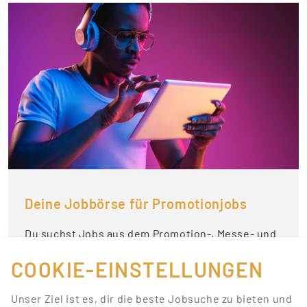
Deine Jobbörse für Promotionjobs
Du suchst Jobs aus dem Promotion-, Messe- und
Event-Bereich und möchtest keine neuen
COOKIE-EINSTELLUNGEN
Stellenausschreibungen verpassen? Registriere
dich einfach auf Promotionbasis und du erhältst
Unser Ziel ist es, dir die beste Jobsuche zu bieten und
regelmäßige Infos zu neuen Jobs per E-Mail.