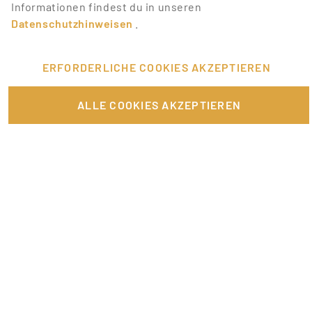
Informationen findest du in unseren
Datenschutzhinweisen
.
ERFORDERLICHE COOKIES AKZEPTIEREN
ALLE COOKIES AKZEPTIEREN
Zwischen Förderung und Komplexität:
Die Künstlersozialkasse unter der Lupe
Freiberufliche Künstler stehen in ihrem
geschäftlichen Alltag häufig vor
unterschiedlichen Herausforderungen, darunter
i…
MEHR LESEN