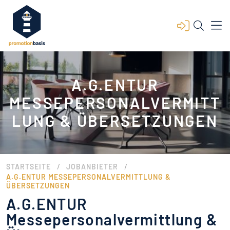
A.G.ENTUR
MESSEPERSONALVERMITT
LUNG & ÜBERSETZUNGEN
/
/
STARTSEITE
JOBANBIETER
A.G.ENTUR MESSEPERSONALVERMITTLUNG &
ÜBERSETZUNGEN
A.G.ENTUR
Messepersonalvermittlung &