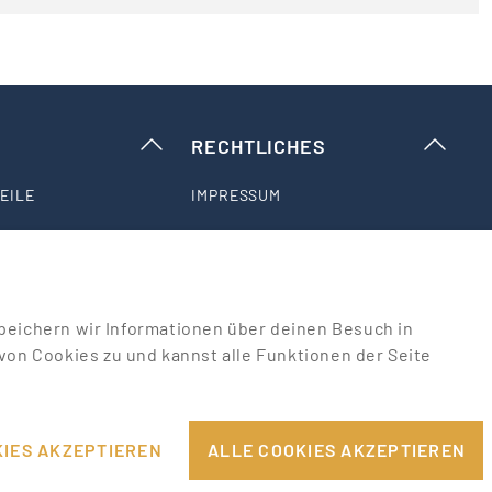
RECHTLICHES
EILE
IMPRESSUM
DATENSCHUTZHINWEISE
PPORT
AGB & NUTZUNGSBEDINGUNGEN
u speichern wir Informationen über deinen Besuch in
on Cookies zu und kannst alle Funktionen der Seite
COOKIE-EINSTELLUNGEN
IES AKZEPTIEREN
ALLE COOKIES AKZEPTIEREN