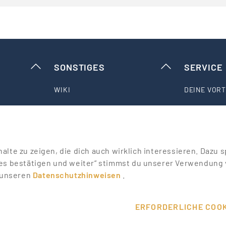
SONSTIGES
SERVICE
WIKI
DEINE VORT
MESSEN & EVENTS
KONTAKT
T
PROMOTER ERFAHRUNGEN
HILFE & SU
nhalte zu zeigen, die dich auch wirklich interessieren. Daz
es bestätigen und weiter“ stimmst du unserer Verwendung v
ALLE PARTNER
ÜBER UNS
n unseren
Datenschutzhinweisen
.
ERFORDERLICHE COOK