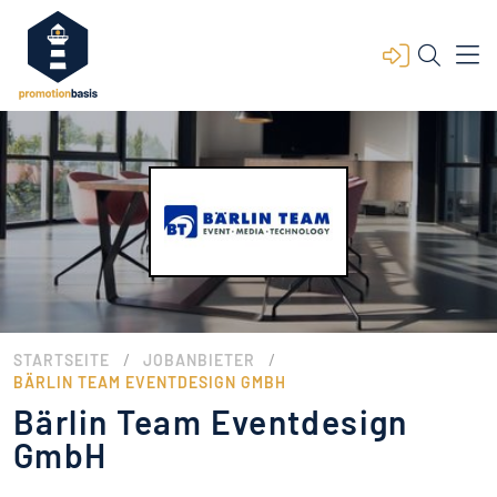
/
/
STARTSEITE
JOBANBIETER
BÄRLIN TEAM EVENTDESIGN GMBH
Bärlin Team Eventdesign
GmbH