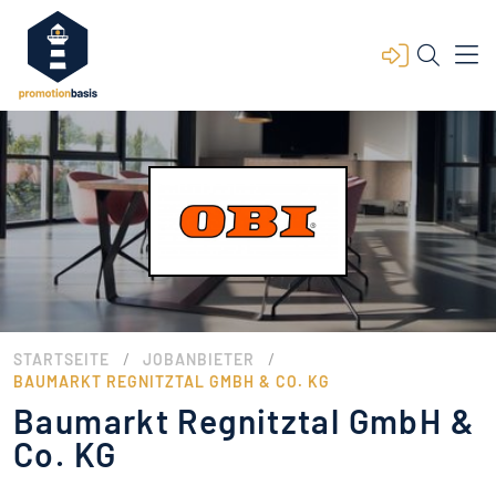
/
/
STARTSEITE
JOBANBIETER
BAUMARKT REGNITZTAL GMBH & CO. KG
Baumarkt Regnitztal GmbH &
Co. KG