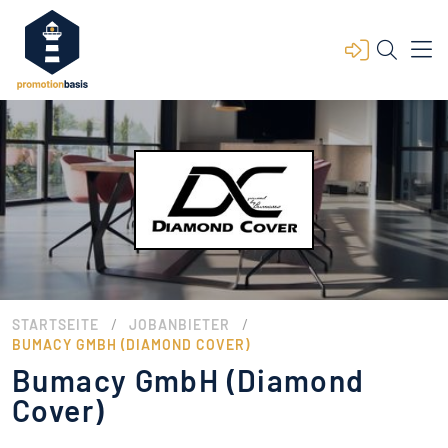
/
/
STARTSEITE
JOBANBIETER
BUMACY GMBH (DIAMOND COVER)
Bumacy GmbH (Diamond
Cover)