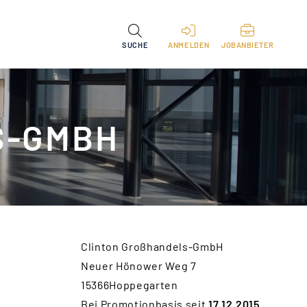
SUCHE
ANMELDEN
JOBANBIETER
-GMBH
Clinton Großhandels-GmbH
Neuer Hönower Weg 7
15366Hoppegarten
Bei Promotionbasis seit
17.12.2015