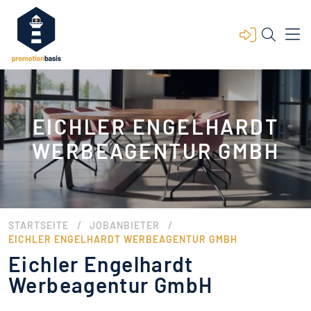
EICHLER ENGELHARDT
WERBEAGENTUR GMBH
/
/
STARTSEITE
JOBANBIETER
EICHLER ENGELHARDT WERBEAGENTUR GMBH
Eichler Engelhardt
Werbeagentur GmbH