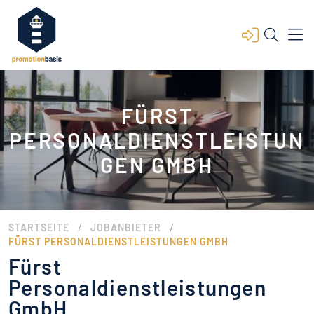
FÜRST
PERSONALDIENSTLEISTUN
GEN GMBH
/
/
STARTSEITE
JOBANBIETER
FÜRST PERSONALDIENSTLEISTUNGEN GMBH
Fürst
Personaldienstleistungen
GmbH