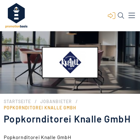
/
/
STARTSEITE
JOBANBIETER
POPKORNDITOREI KNALLE GMBH
Popkornditorei Knalle GmbH
Popkornditorei Knalle GmbH