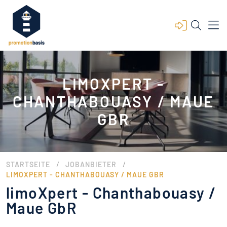
LIMOXPERT -
CHANTHABOUASY / MAUE
GBR
/
/
STARTSEITE
JOBANBIETER
LIMOXPERT - CHANTHABOUASY / MAUE GBR
limoXpert - Chanthabouasy /
Maue GbR