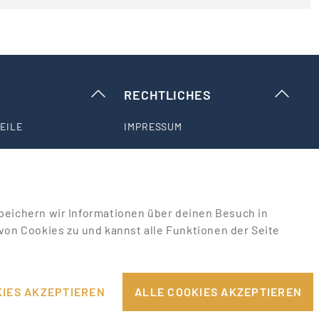
RECHTLICHES
EILE
IMPRESSUM
DATENSCHUTZHINWEISE
PPORT
AGB & NUTZUNGSBEDINGUNGEN
u speichern wir Informationen über deinen Besuch in
on Cookies zu und kannst alle Funktionen der Seite
COOKIE-EINSTELLUNGEN
IES AKZEPTIEREN
ALLE COOKIES AKZEPTIEREN