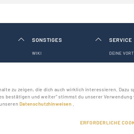
SONSTIGES
SERVICE
WIKI
DEINE VORT
MESSEN & EVENTS
KONTAKT
T
PROMOTER ERFAHRUNGEN
HILFE & SU
nhalte zu zeigen, die dich auch wirklich interessieren. Daz
es bestätigen und weiter“ stimmst du unserer Verwendung v
ALLE PARTNER
ÜBER UNS
n unseren
Datenschutzhinweisen
.
ERFORDERLICHE COOK