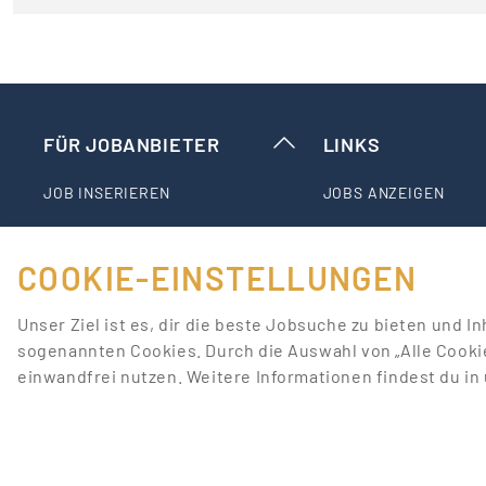
FÜR JOBANBIETER
LINKS
JOB INSERIEREN
JOBS ANZEIGEN
SONDERWERBEFORMEN
JOBS NACH STADT
COOKIE-EINSTELLUNGEN
BEWERBERDATENBANK
JOBS NACH TÄTIGKEI
Unser Ziel ist es, dir die beste Jobsuche zu bieten und I
sogenannten Cookies. Durch die Auswahl von „Alle Cooki
STELLENANZEIGEN-PAKETE
PROMOTIONFORUM
einwandfrei nutzen. Weitere Informationen findest du i