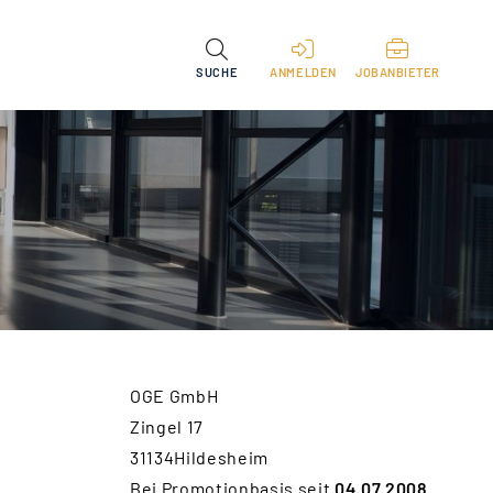
SUCHE
ANMELDEN
JOBANBIETER
OGE GmbH
Zingel 17
31134Hildesheim
Bei Promotionbasis seit
04.07.2008