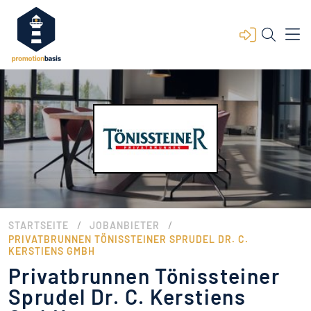
/
/
STARTSEITE
JOBANBIETER
PRIVATBRUNNEN TÖNISSTEINER SPRUDEL DR. C.
KERSTIENS GMBH
Privatbrunnen Tönissteiner
Sprudel Dr. C. Kerstiens