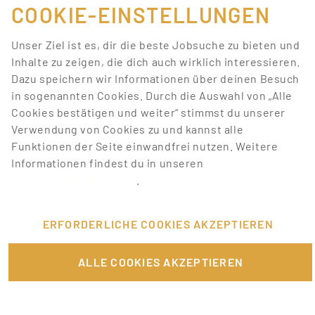
Jobs, die deinen
COOKIE-EINSTELLUNGEN
Suchkriterien
Unser Ziel ist es, dir die beste Jobsuche zu bieten und
entsprechen.
Inhalte zu zeigen, die dich auch wirklich interessieren.
Dazu speichern wir Informationen über deinen Besuch
Lass dich über neue Job-Chancen zu deiner Suche
in sogenannten Cookies. Durch die Auswahl von „Alle
mit Job-Alerts automatisch informieren!
Cookies bestätigen und weiter“ stimmst du unserer
Verwendung von Cookies zu und kannst alle
JOB-ALERT ERSTELLEN
Funktionen der Seite einwandfrei nutzen. Weitere
Informationen findest du in unseren
Datenschutzhinweisen
.
ERFORDERLICHE COOKIES AKZEPTIEREN
FÜR JOBANBIETER
ALLE COOKIES AKZEPTIEREN
LINKS