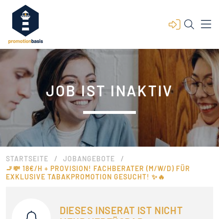
JOB IST INAKTIV
/
/
STARTSEITE
JOBANGEBOTE
🚬💸 18€/H + PROVISION! FACHBERATER (M/W/D) FÜR
EXKLUSIVE TABAKPROMOTION GESUCHT! ✨🔥
DIESES INSERAT IST NICHT