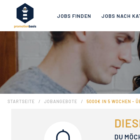
JOBS FINDEN
JOBS NACH KA
/
/
STARTSEITE
JOBANGEBOTE
5000€ IN 5 WOCHEN - 
DIES
DU MÖC