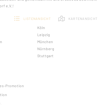
rf e.V.!
LISTENANSICHT
KARTENANSICHT
Köln
Leipzig
in
München
Nürnberg
Stuttgart
les-Promotion
tion
.