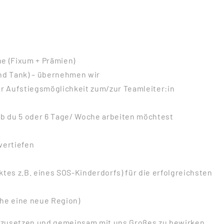
e (Fixum + Prämien)
nd Tank) – übernehmen wir
er Aufstiegsmöglichkeit zum/zur Teamleiter:in
ob du 5 oder 6 Tage/ Woche arbeiten möchtest
vertiefen
ktes z.B. eines SOS-Kinderdorfs) für die erfolgreichsten
he eine neue Region)
einzusetzen und gemeinsam mit uns Großes zu bewirken,