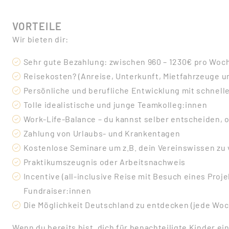
VORTEILE
Wir bieten dir:
Sehr gute Bezahlung: zwischen 960 – 1230€ pro Woch
Reisekosten? (Anreise, Unterkunft, Mietfahrzeuge u
Persönliche und berufliche Entwicklung mit schnell
Tolle idealistische und junge Teamkolleg:innen
Work-Life-Balance – du kannst selber entscheiden, 
Zahlung von Urlaubs- und Krankentagen
Kostenlose Seminare um z.B. dein Vereinswissen zu 
Praktikumszeugnis oder Arbeitsnachweis
Incentive (all-inclusive Reise mit Besuch eines Proje
Fundraiser:innen
Die Möglichkeit Deutschland zu entdecken (jede Woc
Wenn du bereits bist, dich für benachteiligte Kinder 