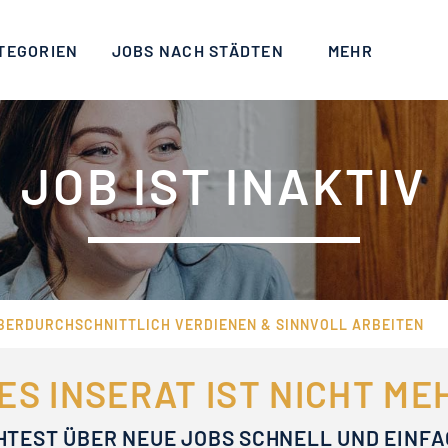
TEGORIEN
JOBS NACH STÄDTEN
MEHR
JOB IST INAKTIV
ÜBERDURCHSCHNITTLICH VERDIENEN & SINNVOLL ARBEITEN
ES INSERAT IST NICHT M
HTEST ÜBER NEUE JOBS SCHNELL UND EINF