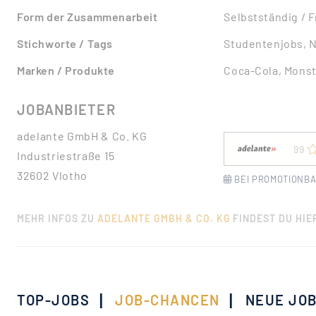
Form der Zusammenarbeit
Selbstständig / 
Stichworte / Tags
Studentenjobs, 
Marken / Produkte
Coca-Cola, Monst
JOBANBIETER
adelante GmbH & Co. KG
99
Industriestraße 15
32602 Vlotho
BEI PROMOTIONBA
MEHR INFOS ZU
ADELANTE GMBH & CO. KG
FINDEST DU HIE
|
|
TOP-JOBS
JOB-CHANCEN
NEUE JO