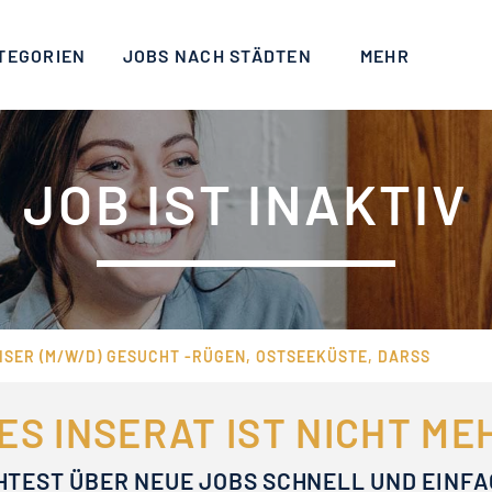
TEGORIEN
JOBS NACH STÄDTEN
MEHR
JOB IST INAKTIV
ER (M/W/D) GESUCHT -RÜGEN, OSTSEEKÜSTE, DARSS
ES INSERAT IST NICHT M
HTEST ÜBER NEUE JOBS SCHNELL UND EINF