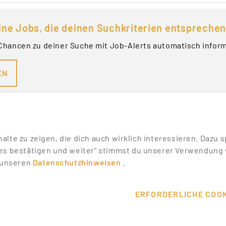
ine Jobs, die deinen Suchkriterien entsprechen
Chancen zu deiner Suche mit Job-Alerts automatisch infor
EN
nhalte zu zeigen, die dich auch wirklich interessieren. Daz
es bestätigen und weiter“ stimmst du unserer Verwendung v
n unseren
Datenschutzhinweisen
.
SONSTIGES
SERVICE
WIKI
DEINE VORT
ERFORDERLICHE COOK
MESSEN & EVENTS
KONTAKT