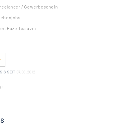
Freelancer / Gewerbeschein
Nebenjobs
er, Fuze Tea uvm.
SIS SEIT
07.08.2012
R!
BS