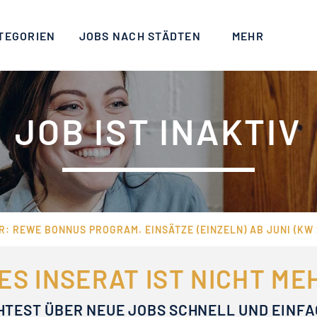
TEGORIEN
JOBS NACH STÄDTEN
MEHR
JOB IST INAKTIV
: REWE BONNUS PROGRAM. EINSÄTZE (EINZELN) AB JUNI (KW 
ES INSERAT IST NICHT M
HTEST ÜBER NEUE JOBS SCHNELL UND EINF