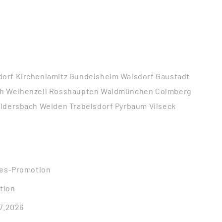
orf Kirchenlamitz Gundelsheim Walsdorf Gaustadt
h Weihenzell Rosshaupten Waldmünchen Colmberg
ldersbach Weiden Trabelsdorf Pyrbaum Vilseck
les-Promotion
tion
07.2026