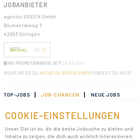
JOBANBIETER
agentur GREEN GmbH
Blumentalweg 7
42653 Solingen
132
BEI PROMOTIONBASIS SEIT
26.03.2007
MEHR INFOS ZU
AGENTUR GREEN GMBH
FINDEST DU HIER!
|
|
TOP-JOBS
JOB-CHANCEN
NEUE JOBS
COOKIE-EINSTELLUNGEN
Momentan gibt es keine
Jobs, die deinen
Unser Ziel ist es, dir die beste Jobsuche zu bieten und
Suchkriterien
Inhalte zu zeigen, die dich auch wirklich interessieren.
entsprechen.