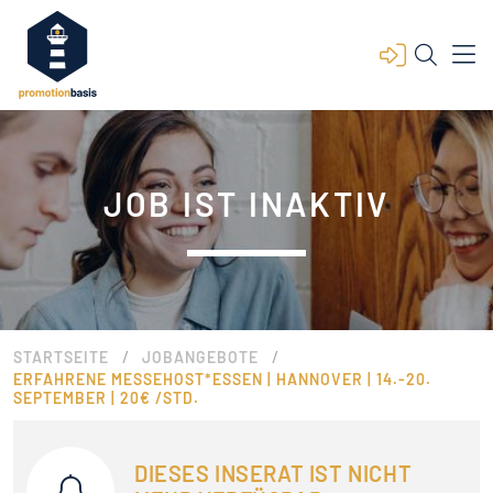
JOB IST INAKTIV
/
/
STARTSEITE
JOBANGEBOTE
ERFAHRENE MESSEHOST*ESSEN | HANNOVER | 14.-20.
SEPTEMBER | 20€ /STD.
DIESES INSERAT IST NICHT