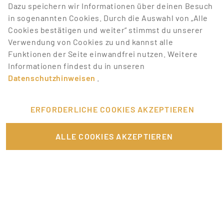
Dazu speichern wir Informationen über deinen Besuch
in sogenannten Cookies. Durch die Auswahl von „Alle
Lass dich über neue Job-Chancen zu deiner Suche
Cookies bestätigen und weiter“ stimmst du unserer
mit Job-Alerts automatisch informieren!
Verwendung von Cookies zu und kannst alle
Funktionen der Seite einwandfrei nutzen. Weitere
Informationen findest du in unseren
JOB-ALERT ERSTELLEN
Datenschutzhinweisen
.
ERFORDERLICHE COOKIES AKZEPTIEREN
ALLE COOKIES AKZEPTIEREN
FÜR JOBANBIETER
LINKS
SONSTIGES