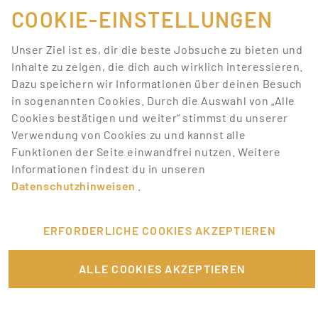
Jobs, die deinen
COOKIE-EINSTELLUNGEN
Suchkriterien
Unser Ziel ist es, dir die beste Jobsuche zu bieten und
entsprechen.
Inhalte zu zeigen, die dich auch wirklich interessieren.
Dazu speichern wir Informationen über deinen Besuch
Lass dich über neue Job-Chancen zu deiner Suche
in sogenannten Cookies. Durch die Auswahl von „Alle
mit Job-Alerts automatisch informieren!
Cookies bestätigen und weiter“ stimmst du unserer
Verwendung von Cookies zu und kannst alle
JOB-ALERT ERSTELLEN
Funktionen der Seite einwandfrei nutzen. Weitere
Informationen findest du in unseren
Datenschutzhinweisen
.
ERFORDERLICHE COOKIES AKZEPTIEREN
FÜR JOBANBIETER
ALLE COOKIES AKZEPTIEREN
LINKS