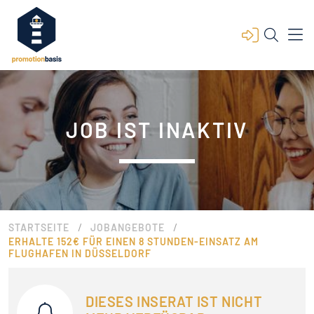
JOB IST INAKTIV
/
/
STARTSEITE
JOBANGEBOTE
ERHALTE 152€ FÜR EINEN 8 STUNDEN-EINSATZ AM
FLUGHAFEN IN DÜSSELDORF
DIESES INSERAT IST NICHT