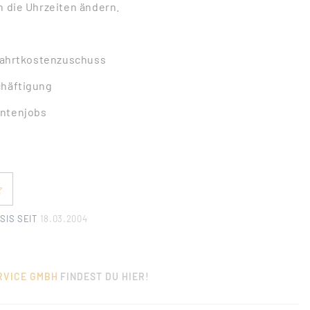
h die Uhrzeiten ändern.
 Fahrtkostenzuschuss
chäftigung
entenjobs
SIS SEIT
18.03.2004
ERVICE GMBH
FINDEST DU HIER!