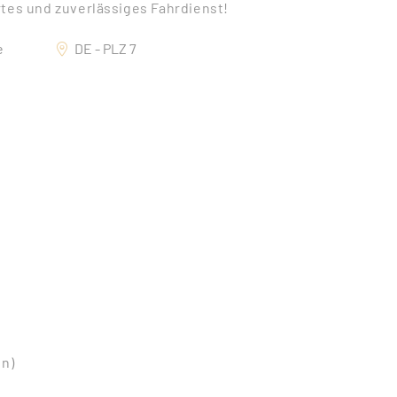
rtes und zuverlässiges Fahrdienst!
e
DE - PLZ 7
en)