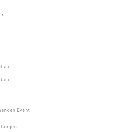
ts
chein
ben!
nnenden Event
altungen