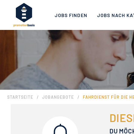
JOBS FINDEN
JOBS NACH KA
/
/
STARTSEITE
JOBANGEBOTE
FAHRDIENST FÜR DIE H
DIES
DU MÖC