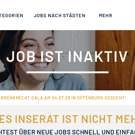
TEGORIEN
JOBS NACH STÄDTEN
MEHR
JOB IST INAKTIV
ERRENKNECHT GALA AM 04.07.26 IN OFFENBURG GESUCHT!
ES INSERAT IST NICHT M
HTEST ÜBER NEUE JOBS SCHNELL UND EINF