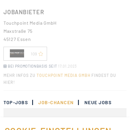
JOBANBIETER
Touchpoint Media GmbH
Maxstraße 75
45127 Essen
109
BEI PROMOTIONBASIS SEIT
17.01.2023
MEHR INFOS ZU
TOUCHPOINT MEDIA GMBH
FINDEST DU
HIER!
|
|
TOP-JOBS
JOB-CHANCEN
NEUE JOBS
Momentan gibt es keine
Jobs, die deinen