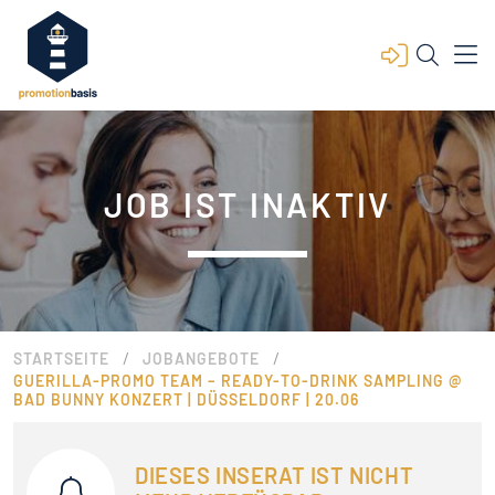
JOB IST INAKTIV
/
/
STARTSEITE
JOBANGEBOTE
GUERILLA-PROMO TEAM – READY-TO-DRINK SAMPLING @
BAD BUNNY KONZERT | DÜSSELDORF | 20.06
DIESES INSERAT IST NICHT