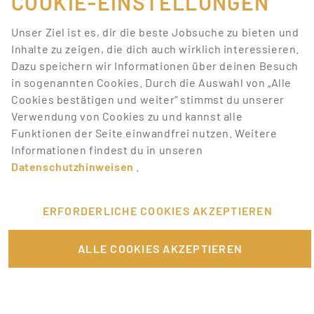
COOKIE-EINSTELLUNGEN
Suchkriterien
Unser Ziel ist es, dir die beste Jobsuche zu bieten und
entsprechen.
Inhalte zu zeigen, die dich auch wirklich interessieren.
Dazu speichern wir Informationen über deinen Besuch
Lass dich über neue Job-Chancen zu deiner Suche
in sogenannten Cookies. Durch die Auswahl von „Alle
mit Job-Alerts automatisch informieren!
Cookies bestätigen und weiter“ stimmst du unserer
Verwendung von Cookies zu und kannst alle
JOB-ALERT ERSTELLEN
Funktionen der Seite einwandfrei nutzen. Weitere
Informationen findest du in unseren
Datenschutzhinweisen
.
ERFORDERLICHE COOKIES AKZEPTIEREN
FÜR JOBANBIETER
ALLE COOKIES AKZEPTIEREN
LINKS