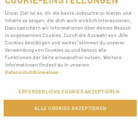
Suchkriterien
Unser Ziel ist es, dir die beste Jobsuche zu bieten und
entsprechen.
Inhalte zu zeigen, die dich auch wirklich interessieren.
Dazu speichern wir Informationen über deinen Besuch
Lass dich über neue Job-Chancen zu deiner Suche
in sogenannten Cookies. Durch die Auswahl von „Alle
mit Job-Alerts automatisch informieren!
Cookies bestätigen und weiter“ stimmst du unserer
Verwendung von Cookies zu und kannst alle
JOB-ALERT ERSTELLEN
Funktionen der Seite einwandfrei nutzen. Weitere
Informationen findest du in unseren
Datenschutzhinweisen
.
ERFORDERLICHE COOKIES AKZEPTIEREN
FÜR JOBANBIETER
ALLE COOKIES AKZEPTIEREN
LINKS