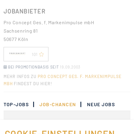
JOBANBIETER
Pro Concept Ges. f. Markenimpulse mbH
Sachsenring 81
50677 Köln
101
BEI PROMOTIONBASIS SEIT
19.09.2003
MEHR INFOS ZU
PRO CONCEPT GES. F. MARKENIMPULSE
MBH
FINDEST DU HIER!
|
|
TOP-JOBS
JOB-CHANCEN
NEUE JOBS
Momentan gibt es keine
Jobs, die deinen
COOKIE-EINSTELLUNGEN