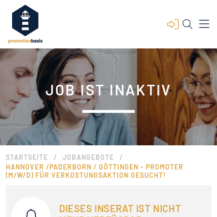
JOB IST INAKTIV
/
/
STARTSEITE
JOBANGEBOTE
HANNOVER /PADERBORN / GÖTTINGEN - PROMOTER
(M/W/D) FÜR VERKOSTUNGSAKTION GESUCHT!
DIESES INSERAT IST NICHT