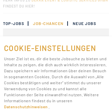
MEHR INFOS ZU
DEKRA EVENT & LOGISTIC SERVICES GMBH
FINDEST DU HIER!
|
|
TOP-JOBS
JOB-CHANCEN
NEUE JOBS
Momentan gibt es keine
Jobs, die deinen
COOKIE-EINSTELLUNGEN
Suchkriterien
Unser Ziel ist es, dir die beste Jobsuche zu bieten und
entsprechen.
Inhalte zu zeigen, die dich auch wirklich interessieren.
Dazu speichern wir Informationen über deinen Besuch
Lass dich über neue Job-Chancen zu deiner Suche
in sogenannten Cookies. Durch die Auswahl von „Alle
mit Job-Alerts automatisch informieren!
Cookies bestätigen und weiter“ stimmst du unserer
Verwendung von Cookies zu und kannst alle
JOB-ALERT ERSTELLEN
Funktionen der Seite einwandfrei nutzen. Weitere
Informationen findest du in unseren
Datenschutzhinweisen
.