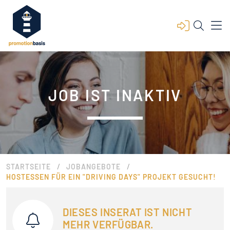
JOB IST INAKTIV
/
/
STARTSEITE
JOBANGEBOTE
HOSTESSEN FÜR EIN "DRIVING DAYS" PROJEKT GESUCHT!
DIESES INSERAT IST NICHT
MEHR VERFÜGBAR.