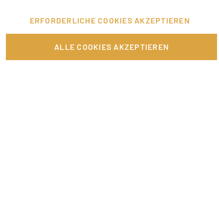
ERFORDERLICHE COOKIES AKZEPTIEREN
FÜR JOBANBIETER
ALLE COOKIES AKZEPTIEREN
LINKS
SONSTIGES
SERVICE
RECHTLICHES