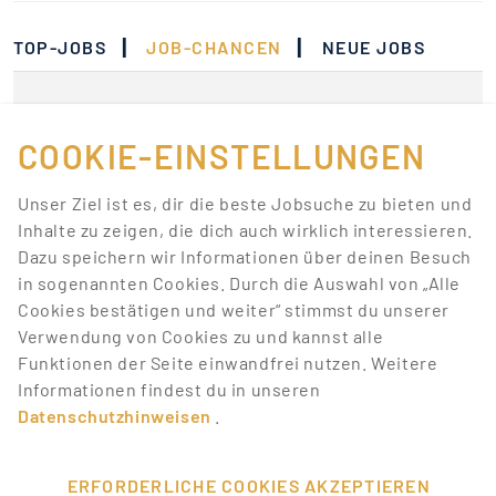
|
|
TOP-JOBS
JOB-CHANCEN
NEUE JOBS
Momentan gibt es keine
Jobs, die deinen
COOKIE-EINSTELLUNGEN
Suchkriterien
Unser Ziel ist es, dir die beste Jobsuche zu bieten und
entsprechen.
Inhalte zu zeigen, die dich auch wirklich interessieren.
Dazu speichern wir Informationen über deinen Besuch
Lass dich über neue Job-Chancen zu deiner Suche
in sogenannten Cookies. Durch die Auswahl von „Alle
mit Job-Alerts automatisch informieren!
Cookies bestätigen und weiter“ stimmst du unserer
Verwendung von Cookies zu und kannst alle
JOB-ALERT ERSTELLEN
Funktionen der Seite einwandfrei nutzen. Weitere
Informationen findest du in unseren
Datenschutzhinweisen
.
ERFORDERLICHE COOKIES AKZEPTIEREN