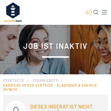
JOB IST INAKTIV
/
/
STARTSEITE
JOBANGEBOTE
KARRIERE IM D2D VERTRIEB - GLASFASER & ENERGIE
(M/W/D)
DIESES INSERAT IST NICHT