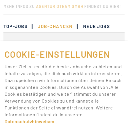
MEHR INFOS ZU
AGENTUR OTEAM GMBH
FINDEST DU HIER!
|
|
TOP-JOBS
JOB-CHANCEN
NEUE JOBS
Momentan gibt es keine
Jobs, die deinen
COOKIE-EINSTELLUNGEN
Suchkriterien
Unser Ziel ist es, dir die beste Jobsuche zu bieten und
entsprechen.
Inhalte zu zeigen, die dich auch wirklich interessieren.
Dazu speichern wir Informationen über deinen Besuch
Lass dich über neue Job-Chancen zu deiner Suche
in sogenannten Cookies. Durch die Auswahl von „Alle
mit Job-Alerts automatisch informieren!
Cookies bestätigen und weiter“ stimmst du unserer
Verwendung von Cookies zu und kannst alle
JOB-ALERT ERSTELLEN
Funktionen der Seite einwandfrei nutzen. Weitere
Informationen findest du in unseren
Datenschutzhinweisen
.