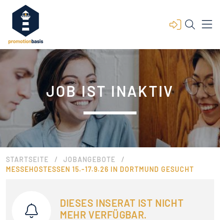
JOB IST INAKTIV
/
/
STARTSEITE
JOBANGEBOTE
MESSEHOSTESSEN 15.-17.9.26 IN DORTMUND GESUCHT
DIESES INSERAT IST NICHT
MEHR VERFÜGBAR.