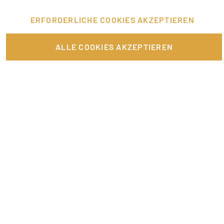
ERFORDERLICHE COOKIES AKZEPTIEREN
FÜR JOBANBIETER
ALLE COOKIES AKZEPTIEREN
LINKS
SONSTIGES
SERVICE
RECHTLICHES