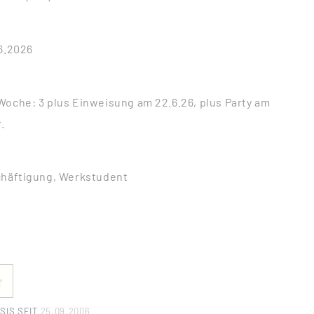
06.2026
Woche: 3 plus Einweisung am 22.6.26, plus Party am
.
chäftigung, Werkstudent
SIS SEIT
25.09.2006