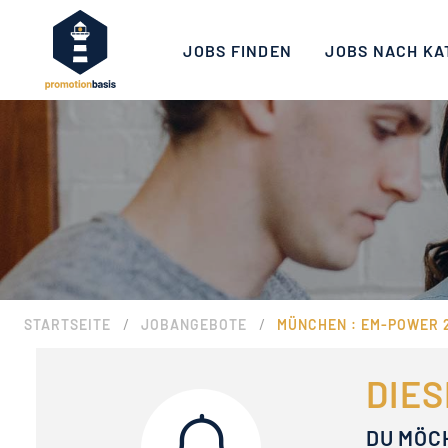
JOBS FINDEN
JOBS NACH KA
/
/
STARTSEITE
JOBANGEBOTE
MÜNCHEN : EM-POWER 2
DIES
DU MÖC