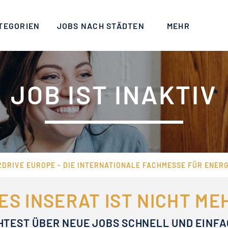
TEGORIEN
JOBS NACH STÄDTEN
MEHR
JOB IST INAKTIV
DRIVE EUROPE - DIE INTERNATIONALE FACHMESSE FÜR ENERG
ES INSERAT IST NICHT M
HTEST ÜBER NEUE JOBS SCHNELL UND EINF