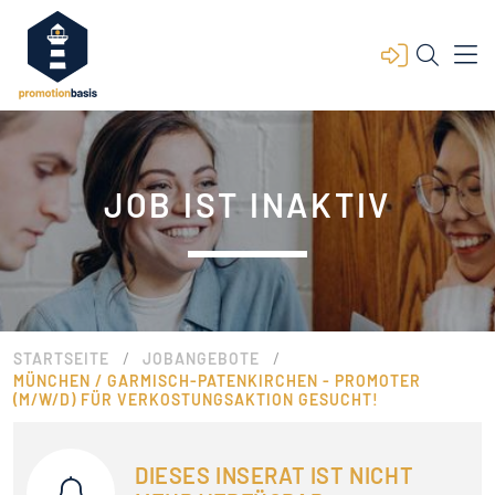
JOB IST INAKTIV
/
/
STARTSEITE
JOBANGEBOTE
MÜNCHEN / GARMISCH-PATENKIRCHEN - PROMOTER
(M/W/D) FÜR VERKOSTUNGSAKTION GESUCHT!
DIESES INSERAT IST NICHT