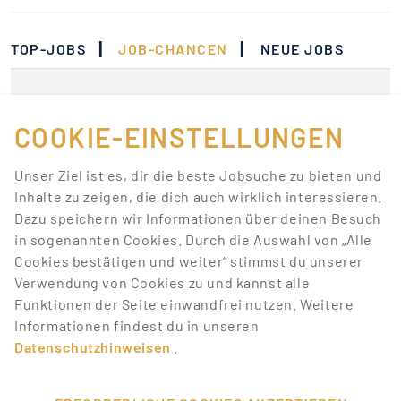
|
|
TOP-JOBS
JOB-CHANCEN
NEUE JOBS
Momentan gibt es keine
Jobs, die deinen
COOKIE-EINSTELLUNGEN
Suchkriterien
Unser Ziel ist es, dir die beste Jobsuche zu bieten und
entsprechen.
Inhalte zu zeigen, die dich auch wirklich interessieren.
Dazu speichern wir Informationen über deinen Besuch
Lass dich über neue Job-Chancen zu deiner Suche
in sogenannten Cookies. Durch die Auswahl von „Alle
mit Job-Alerts automatisch informieren!
Cookies bestätigen und weiter“ stimmst du unserer
Verwendung von Cookies zu und kannst alle
JOB-ALERT ERSTELLEN
Funktionen der Seite einwandfrei nutzen. Weitere
Informationen findest du in unseren
Datenschutzhinweisen
.