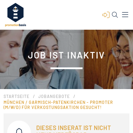
JOB IST INAKTIV
/
/
STARTSEITE
JOBANGEBOTE
MÜNCHEN / GARMISCH-PATENKIRCHEN - PROMOTER
(M/W/D) FÜR VERKOSTUNGSAKTION GESUCHT!
DIESES INSERAT IST NICHT