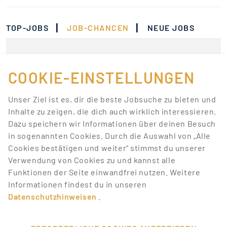
|
|
TOP-JOBS
JOB-CHANCEN
NEUE JOBS
Momentan gibt es keine
Jobs, die deinen
COOKIE-EINSTELLUNGEN
Suchkriterien
Unser Ziel ist es, dir die beste Jobsuche zu bieten und
entsprechen.
Inhalte zu zeigen, die dich auch wirklich interessieren.
Dazu speichern wir Informationen über deinen Besuch
Lass dich über neue Job-Chancen zu deiner Suche
in sogenannten Cookies. Durch die Auswahl von „Alle
mit Job-Alerts automatisch informieren!
Cookies bestätigen und weiter“ stimmst du unserer
Verwendung von Cookies zu und kannst alle
JOB-ALERT ERSTELLEN
Funktionen der Seite einwandfrei nutzen. Weitere
Informationen findest du in unseren
Datenschutzhinweisen
.