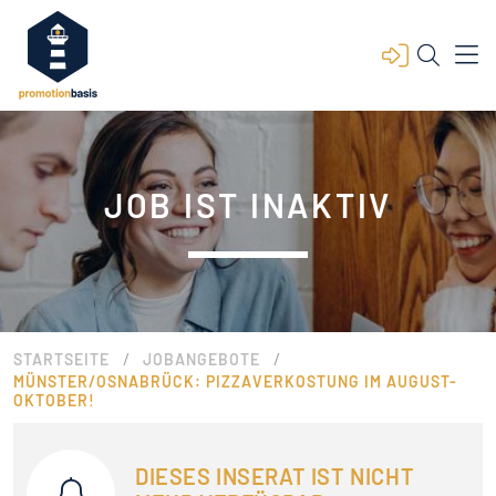
JOB IST INAKTIV
/
/
STARTSEITE
JOBANGEBOTE
MÜNSTER/OSNABRÜCK: PIZZAVERKOSTUNG IM AUGUST-
OKTOBER!
DIESES INSERAT IST NICHT