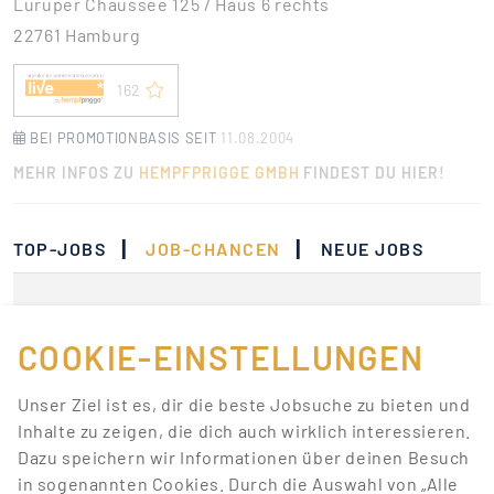
Luruper Chaussee 125 / Haus 6 rechts
22761 Hamburg
162
BEI PROMOTIONBASIS SEIT
11.08.2004
MEHR INFOS ZU
HEMPFPRIGGE GMBH
FINDEST DU HIER!
|
|
TOP-JOBS
JOB-CHANCEN
NEUE JOBS
Momentan gibt es keine
Jobs, die deinen
COOKIE-EINSTELLUNGEN
Suchkriterien
Unser Ziel ist es, dir die beste Jobsuche zu bieten und
entsprechen.
Inhalte zu zeigen, die dich auch wirklich interessieren.
Dazu speichern wir Informationen über deinen Besuch
Lass dich über neue Job-Chancen zu deiner Suche
in sogenannten Cookies. Durch die Auswahl von „Alle