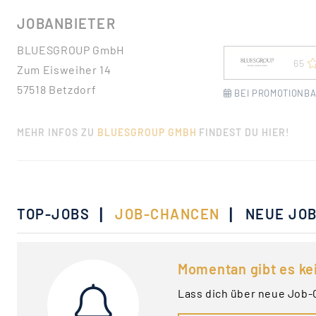
JOBANBIETER
BLUESGROUP GmbH
65
Zum Eisweiher 14
57518 Betzdorf
BEI PROMOTIONBA
MEHR INFOS ZU
BLUESGROUP GMBH
FINDEST DU HIER!
|
|
TOP-JOBS
JOB-CHANCEN
NEUE JO
Momentan gibt es ke
Lass dich über neue Job-