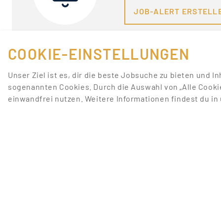
JOB-ALERT ERSTELL
COOKIE-EINSTELLUNGEN
Unser Ziel ist es, dir die beste Jobsuche zu bieten und I
sogenannten Cookies. Durch die Auswahl von „Alle Cooki
einwandfrei nutzen. Weitere Informationen findest du i
FÜR JOBANBIETER
LINKS
JOB INSERIEREN
JOBS ANZEIGEN
SONDERWERBEFORMEN
JOBS NACH STADT
BEWERBERDATENBANK
JOBS NACH TÄTIGKEI
STELLENANZEIGEN-PAKETE
PROMOTIONFORUM