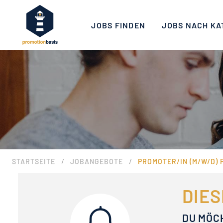
JOBS FINDEN
JOBS NACH KA
/
/
STARTSEITE
JOBANGEBOTE
PROMOTER/IN (M/W/D)
DIES
DU MÖC