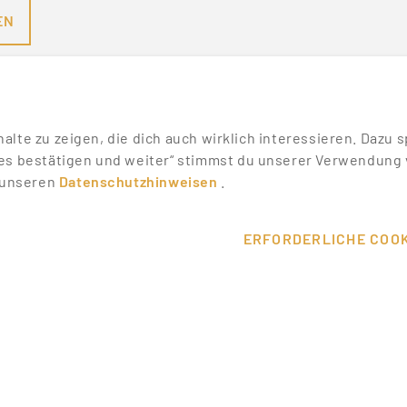
EN
nhalte zu zeigen, die dich auch wirklich interessieren. Daz
es bestätigen und weiter“ stimmst du unserer Verwendung v
n unseren
Datenschutzhinweisen
.
SONSTIGES
SERVICE
WIKI
DEINE VORT
ERFORDERLICHE COOK
MESSEN & EVENTS
KONTAKT
T
PROMOTER ERFAHRUNGEN
HILFE & SU
ALLE PARTNER
ÜBER UNS