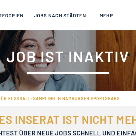
TEGORIEN
JOBS NACH STÄDTEN
MEHR
JOB IST INAKTIV
 FÜR FUSSBALL-SAMPLING IN HAMBURGER SPORTSBARS
ES INSERAT IST NICHT M
HTEST ÜBER NEUE JOBS SCHNELL UND EINF