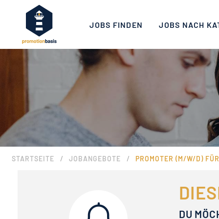
JOBS FINDEN
JOBS NACH KA
/
/
STARTSEITE
JOBANGEBOTE
PROMOTER (M/W/D) FÜ
DIES
DU MÖC