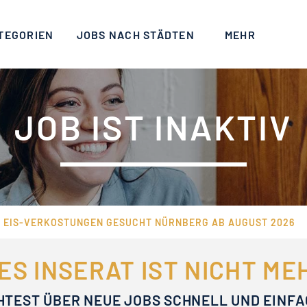
TEGORIEN
JOBS NACH STÄDTEN
MEHR
JOB IST INAKTIV
R EIS-VERKOSTUNGEN GESUCHT NÜRNBERG AB AUGUST 2026
ES INSERAT IST NICHT M
HTEST ÜBER NEUE JOBS SCHNELL UND EINF