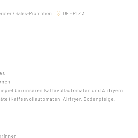
rater / Sales-Promotion
DE - PLZ 3
tes
onen
spiel bei unseren Kaffevollautomaten und Airfryern
äte (Kaffeevollautomaten, Airfryer, Bodenpfelge,
erinnen