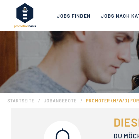
JOBS FINDEN
JOBS NACH KA
/
/
STARTSEITE
JOBANGEBOTE
PROMOTER (M/W/D) FÜR
DIES
DU MÖC