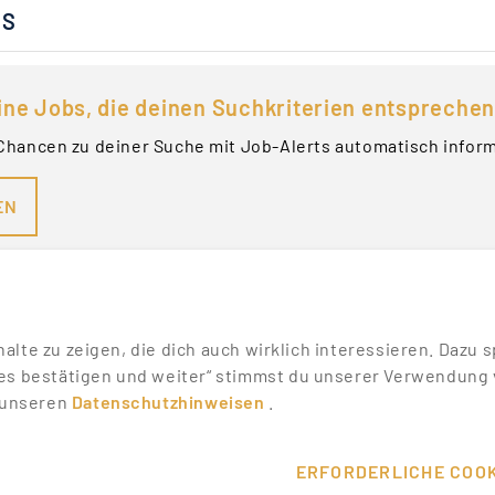
BS
ine Jobs, die deinen Suchkriterien entsprechen
Chancen zu deiner Suche mit Job-Alerts automatisch infor
EN
nhalte zu zeigen, die dich auch wirklich interessieren. Daz
es bestätigen und weiter“ stimmst du unserer Verwendung v
n unseren
Datenschutzhinweisen
.
SONSTIGES
SERVICE
WIKI
DEINE VORT
ERFORDERLICHE COOK