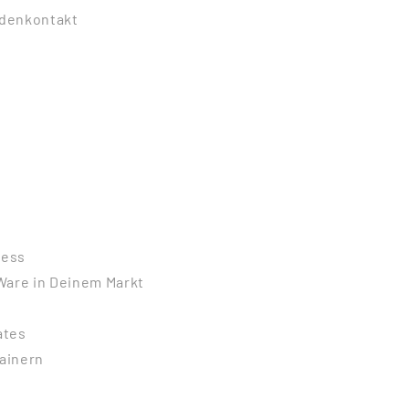
ndenkontakt
zess
Ware in Deinem Markt
ates
rainern