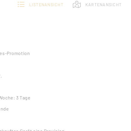
LISTENANSICHT
KARTENANSICHT
les-Promotion
.
Woche: 3 Tage
tunde
rkauftes Gerät eine Provision.