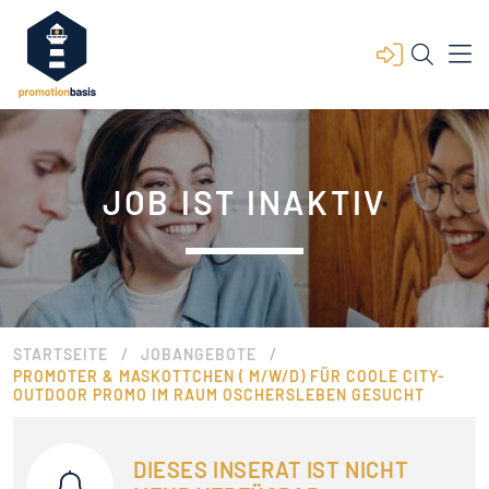
JOB IST INAKTIV
/
/
STARTSEITE
JOBANGEBOTE
PROMOTER & MASKOTTCHEN ( M/W/D) FÜR COOLE CITY-
OUTDOOR PROMO IM RAUM OSCHERSLEBEN GESUCHT
DIESES INSERAT IST NICHT