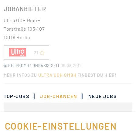
JOBANBIETER
Ultra OOH GmbH
Torstraße 105-107
10119 Berlin
21
BEI PROMOTIONBASIS SEIT
09.08.2011
MEHR INFOS ZU
ULTRA OOH GMBH
FINDEST DU HIER!
|
|
TOP-JOBS
JOB-CHANCEN
NEUE JOBS
Momentan gibt es keine
Jobs, die deinen
COOKIE-EINSTELLUNGEN
Suchkriterien