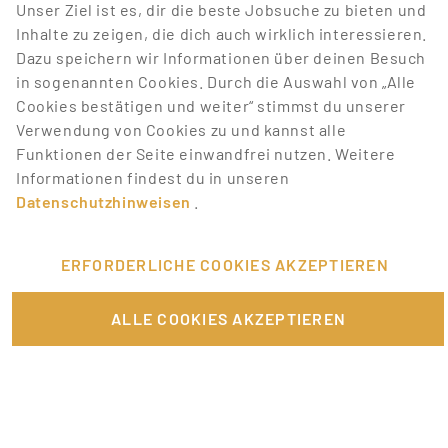
Unser Ziel ist es, dir die beste Jobsuche zu bieten und
entsprechen.
Inhalte zu zeigen, die dich auch wirklich interessieren.
Dazu speichern wir Informationen über deinen Besuch
Lass dich über neue Job-Chancen zu deiner Suche
in sogenannten Cookies. Durch die Auswahl von „Alle
mit Job-Alerts automatisch informieren!
Cookies bestätigen und weiter“ stimmst du unserer
Verwendung von Cookies zu und kannst alle
JOB-ALERT ERSTELLEN
Funktionen der Seite einwandfrei nutzen. Weitere
Informationen findest du in unseren
Datenschutzhinweisen
.
ERFORDERLICHE COOKIES AKZEPTIEREN
FÜR JOBANBIETER
ALLE COOKIES AKZEPTIEREN
LINKS
SONSTIGES