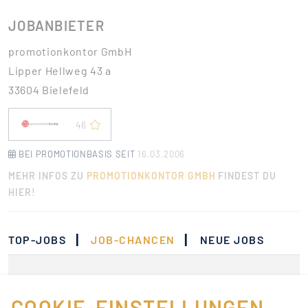
JOBANBIETER
promotionkontor GmbH
Lipper Hellweg 43 a
33604 Bielefeld
46
BEI PROMOTIONBASIS SEIT
16.03.2006
MEHR INFOS ZU
PROMOTIONKONTOR GMBH
FINDEST DU
HIER!
|
|
TOP-JOBS
JOB-CHANCEN
NEUE JOBS
Momentan gibt es keine
Jobs, die deinen
COOKIE-EINSTELLUNGEN