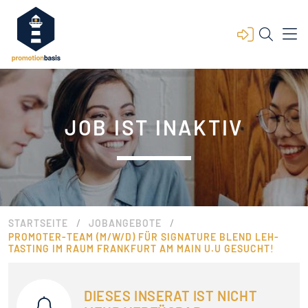
JOB IST INAKTIV
/
/
STARTSEITE
JOBANGEBOTE
PROMOTER-TEAM (M/W/D) FÜR SIGNATURE BLEND LEH-
TASTING IM RAUM FRANKFURT AM MAIN U.U GESUCHT!
DIESES INSERAT IST NICHT