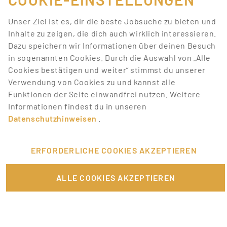
Suchkriterien
Unser Ziel ist es, dir die beste Jobsuche zu bieten und
entsprechen.
Inhalte zu zeigen, die dich auch wirklich interessieren.
Dazu speichern wir Informationen über deinen Besuch
Lass dich über neue Job-Chancen zu deiner Suche
in sogenannten Cookies. Durch die Auswahl von „Alle
mit Job-Alerts automatisch informieren!
Cookies bestätigen und weiter“ stimmst du unserer
Verwendung von Cookies zu und kannst alle
JOB-ALERT ERSTELLEN
Funktionen der Seite einwandfrei nutzen. Weitere
Informationen findest du in unseren
Datenschutzhinweisen
.
ERFORDERLICHE COOKIES AKZEPTIEREN
FÜR JOBANBIETER
ALLE COOKIES AKZEPTIEREN
LINKS