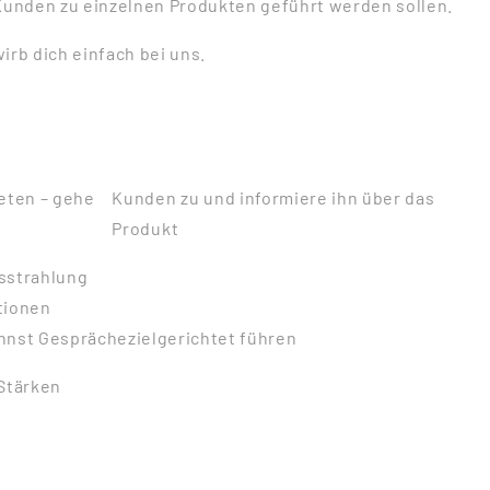
unden zu einzelnen Produkten geführt werden sollen.
irb dich einfach bei uns.
eten – gehe
Kunden zu und informiere ihn über das
Produkt
sstrahlung
ationen
annst Gespräche
zielgerichtet führen
Stärken