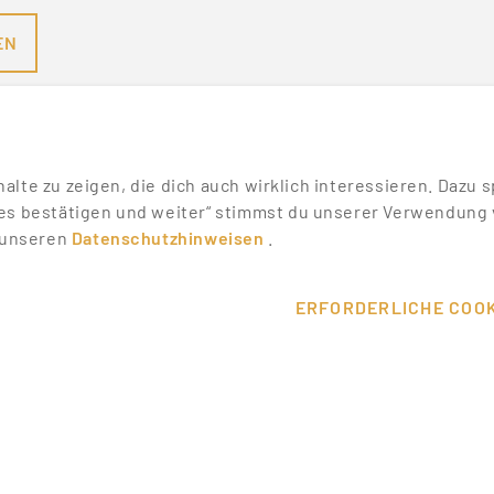
EN
nhalte zu zeigen, die dich auch wirklich interessieren. Daz
es bestätigen und weiter“ stimmst du unserer Verwendung v
n unseren
Datenschutzhinweisen
.
SONSTIGES
SERVICE
WIKI
DEINE VORT
ERFORDERLICHE COOK
MESSEN & EVENTS
KONTAKT
T
PROMOTER ERFAHRUNGEN
HILFE & SU
ALLE PARTNER
ÜBER UNS