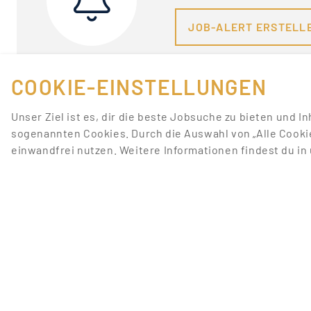
JOB-ALERT ERSTELL
COOKIE-EINSTELLUNGEN
Unser Ziel ist es, dir die beste Jobsuche zu bieten und I
sogenannten Cookies. Durch die Auswahl von „Alle Cooki
einwandfrei nutzen. Weitere Informationen findest du i
FÜR JOBANBIETER
LINKS
JOB INSERIEREN
JOBS ANZEIGEN
SONDERWERBEFORMEN
JOBS NACH STADT
BEWERBERDATENBANK
JOBS NACH TÄTIGKEI
STELLENANZEIGEN-PAKETE
PROMOTIONFORUM