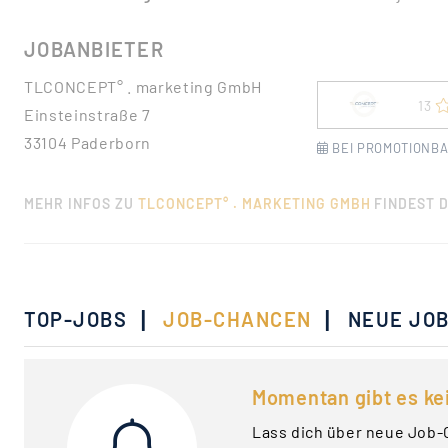
JOBANBIETER
TLCONCEPT° . marketing GmbH
13
Einsteinstraße 7
33104 Paderborn
BEI PROMOTIONBA
MEHR INFOS ZU
TLCONCEPT° . MARKETING GMBH
FINDEST D
|
|
TOP-JOBS
JOB-CHANCEN
NEUE JO
Momentan gibt es ke
Lass dich über neue Job-