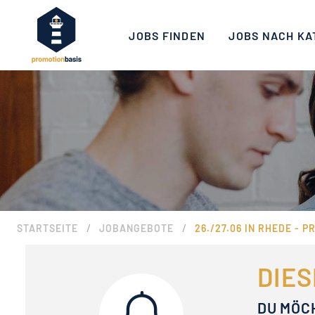
JOBS FINDEN
JOBS NACH KA
/
/
STARTSEITE
JOBANGEBOTE
26./27.06 IN RHEDE -
DIES
DU MÖC