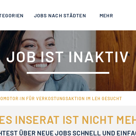
TEGORIEN
JOBS NACH STÄDTEN
MEHR
JOB IST INAKTIV
 PROMOTOR:IN FÜR VERKOSTUNGSAKTION IM LEH GESUCHT
ES INSERAT IST NICHT M
HTEST ÜBER NEUE JOBS SCHNELL UND EINF