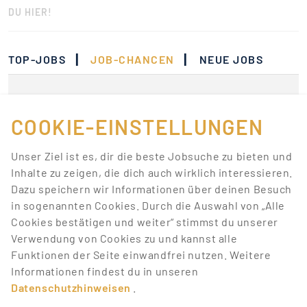
DU HIER!
|
|
TOP-JOBS
JOB-CHANCEN
NEUE JOBS
Momentan gibt es keine
Jobs, die deinen
COOKIE-EINSTELLUNGEN
Suchkriterien
Unser Ziel ist es, dir die beste Jobsuche zu bieten und
entsprechen.
Inhalte zu zeigen, die dich auch wirklich interessieren.
Dazu speichern wir Informationen über deinen Besuch
Lass dich über neue Job-Chancen zu deiner Suche
in sogenannten Cookies. Durch die Auswahl von „Alle
mit Job-Alerts automatisch informieren!
Cookies bestätigen und weiter“ stimmst du unserer
Verwendung von Cookies zu und kannst alle
JOB-ALERT ERSTELLEN
Funktionen der Seite einwandfrei nutzen. Weitere
Informationen findest du in unseren
Datenschutzhinweisen
.