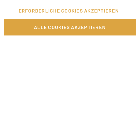
ERFORDERLICHE COOKIES AKZEPTIEREN
FÜR JOBANBIETER
ALLE COOKIES AKZEPTIEREN
LINKS
SONSTIGES
SERVICE
RECHTLICHES