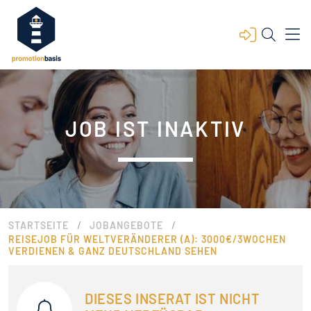
JOB IST INAKTIV
/
/
STARTSEITE
JOBANGEBOTE
REISEJOB FÜR WELTVERÄNDERER (A): 3000€/3WOCHEN
VERDIENEN & GANZ DEUTSCHLAND SEHEN
DIESES INSERAT IST NICHT