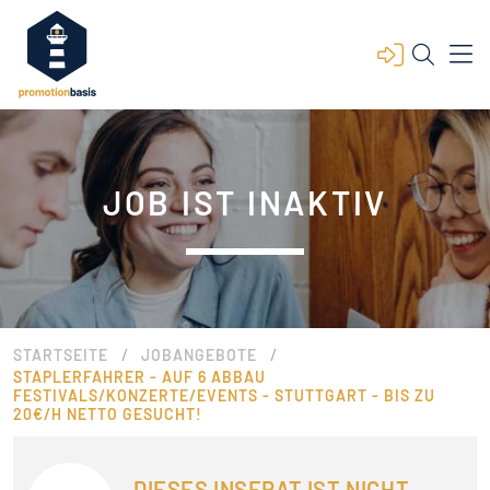
JOB IST INAKTIV
/
/
STARTSEITE
JOBANGEBOTE
STAPLERFAHRER - AUF 6 ABBAU
FESTIVALS/KONZERTE/EVENTS - STUTTGART - BIS ZU
20€/H NETTO GESUCHT!
DIESES INSERAT IST NICHT