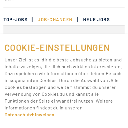
|
|
TOP-JOBS
JOB-CHANCEN
NEUE JOBS
Momentan gibt es keine
Jobs, die deinen
COOKIE-EINSTELLUNGEN
Suchkriterien
Unser Ziel ist es, dir die beste Jobsuche zu bieten und
entsprechen.
Inhalte zu zeigen, die dich auch wirklich interessieren.
Dazu speichern wir Informationen über deinen Besuch
Lass dich über neue Job-Chancen zu deiner Suche
in sogenannten Cookies. Durch die Auswahl von „Alle
mit Job-Alerts automatisch informieren!
Cookies bestätigen und weiter“ stimmst du unserer
Verwendung von Cookies zu und kannst alle
JOB-ALERT ERSTELLEN
Funktionen der Seite einwandfrei nutzen. Weitere
Informationen findest du in unseren
Datenschutzhinweisen
.