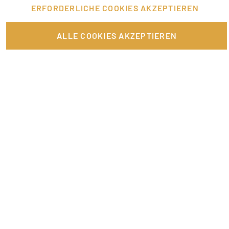
ERFORDERLICHE COOKIES AKZEPTIEREN
FÜR JOBANBIETER
ALLE COOKIES AKZEPTIEREN
LINKS
SONSTIGES
SERVICE
RECHTLICHES