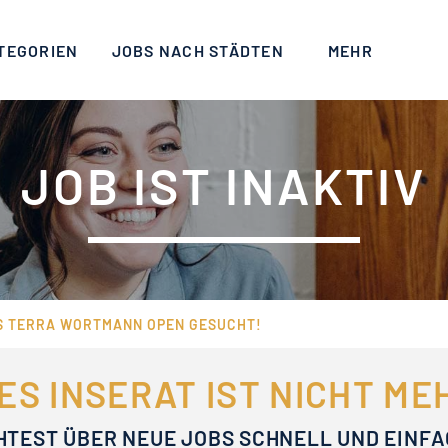
TEGORIEN
JOBS NACH STÄDTEN
MEHR
JOB IST INAKTIV
S TERRA WORTMANN OPEN GESUCHT!
ES INSERAT IST NICHT M
HTEST ÜBER NEUE JOBS SCHNELL UND EINF