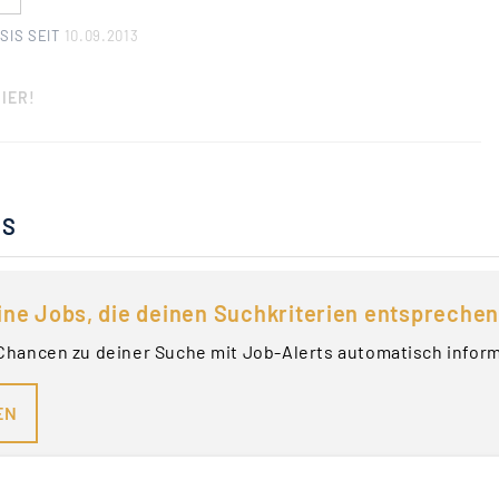
SIS SEIT
10.09.2013
IER!
BS
ine Jobs, die deinen Suchkriterien entsprechen
Chancen zu deiner Suche mit Job-Alerts automatisch infor
EN