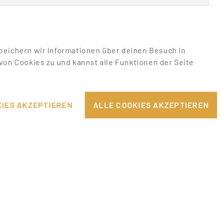
u speichern wir Informationen über deinen Besuch in
on Cookies zu und kannst alle Funktionen der Seite
RECHTLICHES
EILE
IMPRESSUM
IES AKZEPTIEREN
ALLE COOKIES AKZEPTIEREN
DATENSCHUTZHINWEISE
PPORT
AGB & NUTZUNGSBEDINGUNGEN
COOKIE-EINSTELLUNGEN