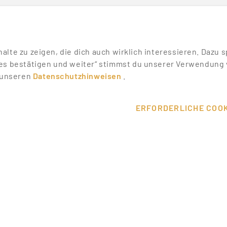
nhalte zu zeigen, die dich auch wirklich interessieren. Daz
es bestätigen und weiter“ stimmst du unserer Verwendung v
n unseren
Datenschutzhinweisen
.
SONSTIGES
SERVICE
WIKI
DEINE VORT
ERFORDERLICHE COOK
MESSEN & EVENTS
KONTAKT
T
PROMOTER ERFAHRUNGEN
HILFE & SU
ALLE PARTNER
ÜBER UNS