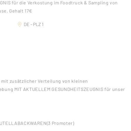
IS für die Verkostung im Foodtruck & Sampling von
use, Gehalt 17€
e
DE - PLZ 1
it zusätzlicher Verteilung von kleinen
ebung MIT AKTUELLEM GESUNDHEITSZEUGNIS für unser
 NUTELLABACKWAREN(3 Promoter)