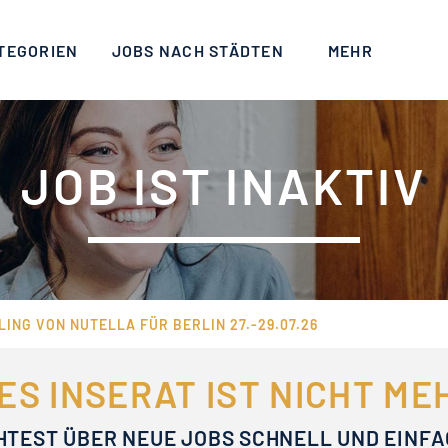
TEGORIEN
JOBS NACH STÄDTEN
MEHR
JOB IST INAKTIV
ING VON NUTELLA FÜR BERLIN 27.-29.07.26
ES INSERAT IST NICHT M
HTEST ÜBER NEUE JOBS SCHNELL UND EINF