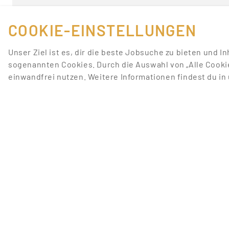
COOKIE-EINSTELLUNGEN
Unser Ziel ist es, dir die beste Jobsuche zu bieten und I
sogenannten Cookies. Durch die Auswahl von „Alle Cooki
einwandfrei nutzen. Weitere Informationen findest du i
FÜR JOBANBIETER
LINKS
JOB INSERIEREN
JOBS ANZEIGEN
SONDERWERBEFORMEN
JOBS NACH STADT
BEWERBERDATENBANK
JOBS NACH TÄTIGKEI
STELLENANZEIGEN-PAKETE
PROMOTIONFORUM