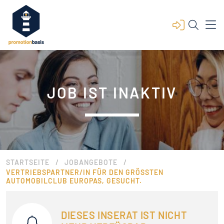
JOB IST INAKTIV
/
/
STARTSEITE
JOBANGEBOTE
VERTRIEBSPARTNER/IN FÜR DEN GRÖSSTEN A
UTOMOBILCLUB EUROPAS, GESUCHT.
DIESES INSERAT IST NICHT