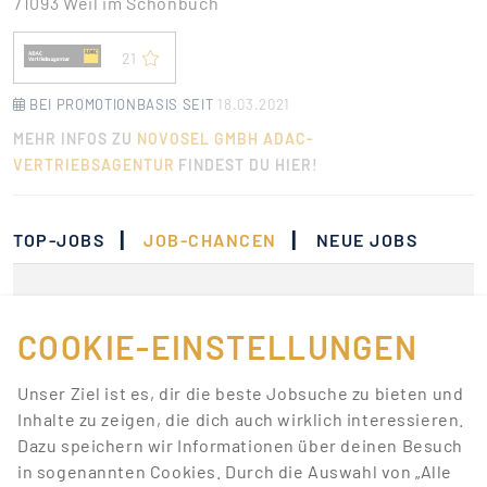
71093 Weil im Schönbuch
21
BEI PROMOTIONBASIS SEIT
18.03.2021
MEHR INFOS ZU
NOVOSEL GMBH ADAC-
VERTRIEBSAGENTUR
FINDEST DU HIER!
|
|
TOP-JOBS
JOB-CHANCEN
NEUE JOBS
Momentan gibt es keine
Jobs, die deinen
COOKIE-EINSTELLUNGEN
Suchkriterien
Unser Ziel ist es, dir die beste Jobsuche zu bieten und
entsprechen.
Inhalte zu zeigen, die dich auch wirklich interessieren.
Dazu speichern wir Informationen über deinen Besuch
Lass dich über neue Job-Chancen zu deiner Suche
in sogenannten Cookies. Durch die Auswahl von „Alle