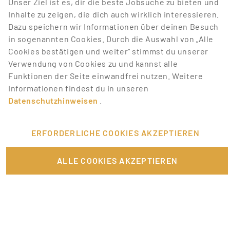
Unser Ziel ist es, dir die beste Jobsuche zu bieten und
entsprechen.
Inhalte zu zeigen, die dich auch wirklich interessieren.
Dazu speichern wir Informationen über deinen Besuch
Lass dich über neue Job-Chancen zu deiner Suche
in sogenannten Cookies. Durch die Auswahl von „Alle
mit Job-Alerts automatisch informieren!
Cookies bestätigen und weiter“ stimmst du unserer
Verwendung von Cookies zu und kannst alle
JOB-ALERT ERSTELLEN
Funktionen der Seite einwandfrei nutzen. Weitere
Informationen findest du in unseren
Datenschutzhinweisen
.
ERFORDERLICHE COOKIES AKZEPTIEREN
FÜR JOBANBIETER
ALLE COOKIES AKZEPTIEREN
LINKS
SONSTIGES