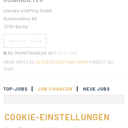
elevate staffing GmbH
Bundesallee 86
12161 Berlin
141
BEI PROMOTIONBASIS SEIT
08.08.2007
MEHR INFOS ZU
ELEVATE STAFFING GMBH
FINDEST DU
HIER!
|
|
TOP-JOBS
JOB-CHANCEN
NEUE JOBS
Momentan gibt es keine
Jobs, die deinen
COOKIE-EINSTELLUNGEN
Suchkriterien