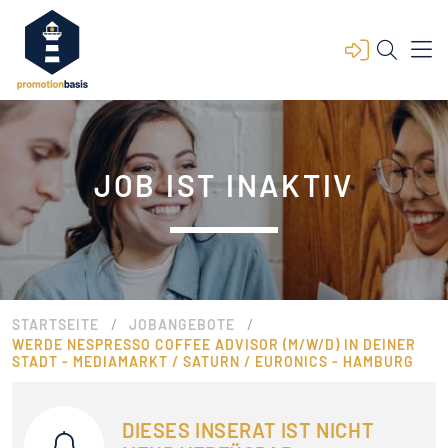
JOB IST INAKTIV
/
/
STARTSEITE
JOBANGEBOTE
WERDE NESPRESSO COFFEE ADVISOR (M/W/D) IN DEINER
STADT - MEDIAMARKT / SATURN / EURONICS - HAMBURG
DIESES INSERAT IST NICHT