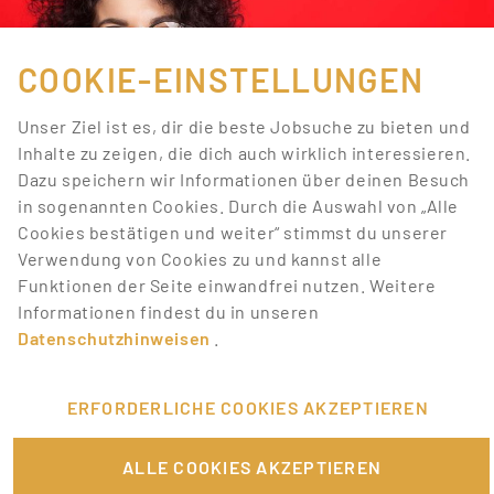
COOKIE-EINSTELLUNGEN
Unser Ziel ist es, dir die beste Jobsuche zu bieten und
Inhalte zu zeigen, die dich auch wirklich interessieren.
Dazu speichern wir Informationen über deinen Besuch
in sogenannten Cookies. Durch die Auswahl von „Alle
Cookies bestätigen und weiter“ stimmst du unserer
Verwendung von Cookies zu und kannst alle
Funktionen der Seite einwandfrei nutzen. Weitere
JOBS, DIE BEGEISTERN
Informationen findest du in unseren
Datenschutzhinweisen
.
Finde mit Promotionbasis den
passenden Job!
ERFORDERLICHE COOKIES AKZEPTIEREN
Auf Promotionbasis findest du spannende und
außergewöhnliche Jobs, die perfekt zu dir passen.
ALLE COOKIES AKZEPTIEREN
Mit einer schnell erstellten Sedcard in wählbaren