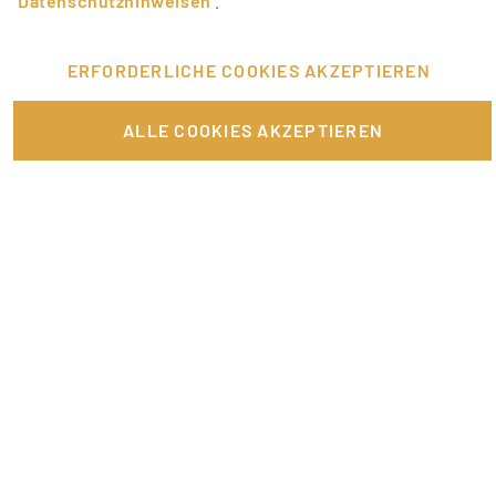
Datenschutzhinweisen
.
ERFORDERLICHE COOKIES AKZEPTIEREN
ALLE COOKIES AKZEPTIEREN
DEINE VORTEILE BEI
PROMOTIONBASIS
Finde DEN mega Job!
Auf Promotionbasis findest du spannende und