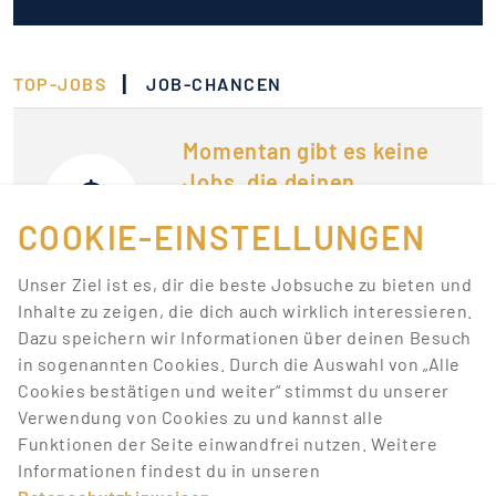
|
TOP-JOBS
JOB-CHANCEN
Momentan gibt es keine
Jobs, die deinen
Suchkriterien
COOKIE-EINSTELLUNGEN
entsprechen.
Unser Ziel ist es, dir die beste Jobsuche zu bieten und
Lass dich über neue Top-Jobs zu deiner Suche mit
Inhalte zu zeigen, die dich auch wirklich interessieren.
Job-Alerts automatisch informieren!
Dazu speichern wir Informationen über deinen Besuch
in sogenannten Cookies. Durch die Auswahl von „Alle
Cookies bestätigen und weiter“ stimmst du unserer
JOB-ALERT ERSTELLEN
Verwendung von Cookies zu und kannst alle
Funktionen der Seite einwandfrei nutzen. Weitere
Informationen findest du in unseren