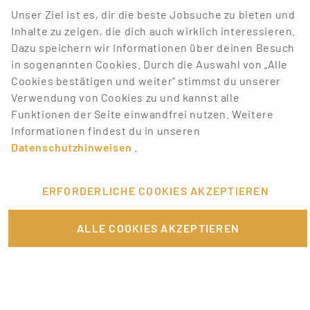
Lass dich über neue Top Jobs zu
Unser Ziel ist es, dir die beste Jobsuche zu bieten und
deiner Suche mit Job-Alerts
Inhalte zu zeigen, die dich auch wirklich interessieren.
automatisch informieren!
Dazu speichern wir Informationen über deinen Besuch
in sogenannten Cookies. Durch die Auswahl von „Alle
Cookies bestätigen und weiter“ stimmst du unserer
JOB-ALERT ERSTELLEN
Verwendung von Cookies zu und kannst alle
Funktionen der Seite einwandfrei nutzen. Weitere
Informationen findest du in unseren
1
2
Datenschutzhinweisen
.
ERFORDERLICHE COOKIES AKZEPTIEREN
FÜR JOBANBIETER
ALLE COOKIES AKZEPTIEREN
LINKS