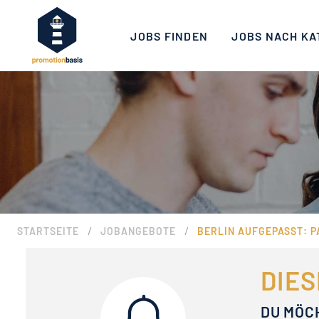
JOBS FINDEN
JOBS NACH KA
/
/
STARTSEITE
JOBANGEBOTE
BERLIN AUFGEPASST: P
DIES
DU MÖC