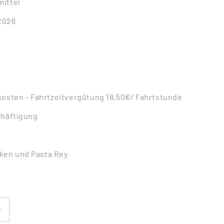
ittel
.2026
kosten - Fahrtzeitvergütung 18,50€/ Fahrtstunde
chäftigung
en und Pasta Rey