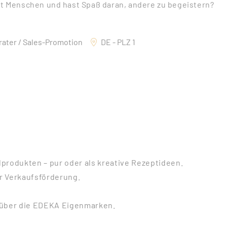
mit Menschen und hast Spaß daran, andere zu begeistern?
ater / Sales-Promotion
DE - PLZ 1
rodukten – pur oder als kreative Rezeptideen.
ur Verkaufsförderung.
 über die EDEKA Eigenmarken.