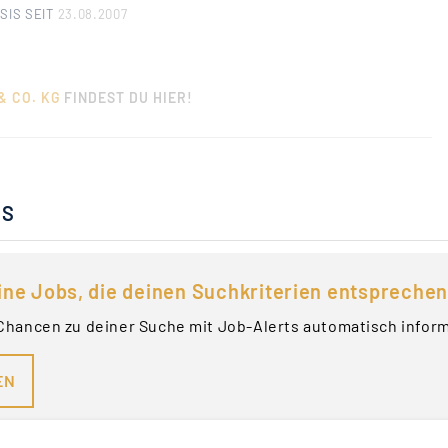
SIS SEIT
23.08.2007
& CO. KG
FINDEST DU HIER!
BS
ine Jobs, die deinen Suchkriterien entsprechen
Chancen zu deiner Suche mit Job-Alerts automatisch infor
EN