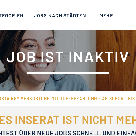
TEGORIEN
JOBS NACH STÄDTEN
MEHR
JOB IST INAKTIV
ASTA REY VERKOSTUNG MIT TOP-BEZAHLUNG – AB SOFORT BIS 
ES INSERAT IST NICHT M
HTEST ÜBER NEUE JOBS SCHNELL UND EINF