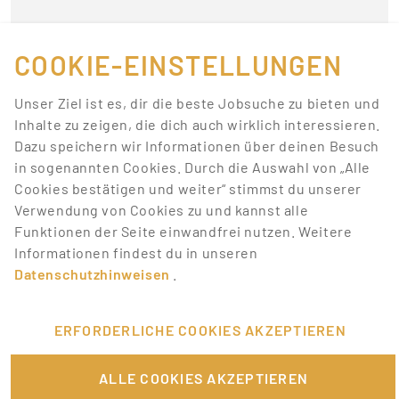
Momentan gibt es keine
Jobs, die deinen
COOKIE-EINSTELLUNGEN
Suchkriterien
Unser Ziel ist es, dir die beste Jobsuche zu bieten und
entsprechen.
Inhalte zu zeigen, die dich auch wirklich interessieren.
Dazu speichern wir Informationen über deinen Besuch
Lass dich über neue Job-Chancen zu deiner Suche
in sogenannten Cookies. Durch die Auswahl von „Alle
mit Job-Alerts automatisch informieren!
Cookies bestätigen und weiter“ stimmst du unserer
Verwendung von Cookies zu und kannst alle
JOB-ALERT ERSTELLEN
Funktionen der Seite einwandfrei nutzen. Weitere
Informationen findest du in unseren
Datenschutzhinweisen
.
ERFORDERLICHE COOKIES AKZEPTIEREN
FÜR JOBANBIETER
ALLE COOKIES AKZEPTIEREN