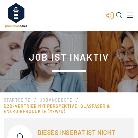
JOB IST INAKTIV
/
/
STARTSEITE
JOBANGEBOTE
D2D-VERTRIEB MIT PERSPEKTIVE: GLASFASER &
ENERGIEPRODUKTE (M/W/D)
DIESES INSERAT IST NICHT