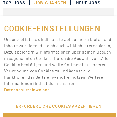
|
|
TOP-JOBS
JOB-CHANCEN
NEUE JOBS
Momentan gibt es keine
Jobs, die deinen
COOKIE-EINSTELLUNGEN
Suchkriterien
Unser Ziel ist es, dir die beste Jobsuche zu bieten und
entsprechen.
Inhalte zu zeigen, die dich auch wirklich interessieren.
Dazu speichern wir Informationen über deinen Besuch
Lass dich über neue Job-Chancen zu deiner Suche
in sogenannten Cookies. Durch die Auswahl von „Alle
mit Job-Alerts automatisch informieren!
Cookies bestätigen und weiter“ stimmst du unserer
Verwendung von Cookies zu und kannst alle
JOB-ALERT ERSTELLEN
Funktionen der Seite einwandfrei nutzen. Weitere
Informationen findest du in unseren
Datenschutzhinweisen
.
ERFORDERLICHE COOKIES AKZEPTIEREN
FÜR JOBANBIETER