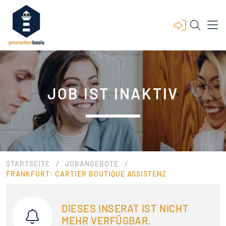
JOB IST INAKTIV
/
/
STARTSEITE
JOBANGEBOTE
FRANKFURT: CARTIER BOUTIQUE ASSISTENZ
DIESES INSERAT IST NICHT
MEHR VERFÜGBAR.